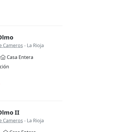
 Olmo
 de Cameros
- La Rioja
Casa Entera
ción
*
Olmo II
 de Cameros
- La Rioja