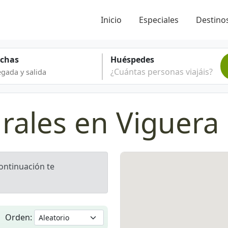
Inicio
Especiales
Destinos
echas
Huéspedes
¿Cuántas personas viajáis?
rales en Viguera
continuación te
Orden: