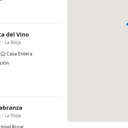
a del Vino
r
- La Rioja
Casa Entera
ción
*
Labranza
r
- La Rioja
Hotel Rural