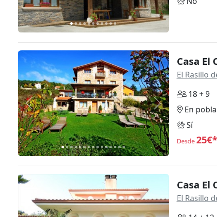
No
Casa El
El Rasillo
18 + 9
Anterior
Siguiente
En pobla
Sí
25€
Desde
Casa El 
El Rasillo