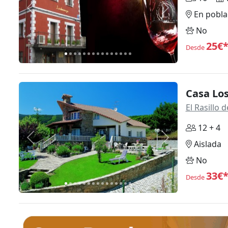
Anterior
Siguiente
En pobla
No
25€
Desde
Casa Los
El Rasillo
12 + 4
Anterior
Siguiente
Aislada
No
33€
Desde