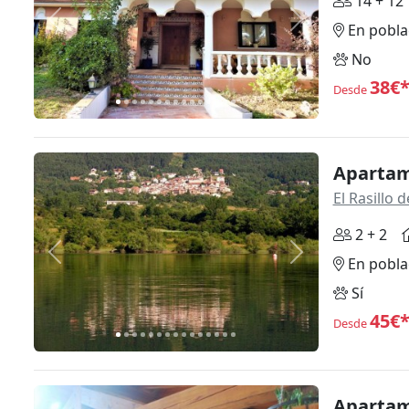
14 + 12
Anterior
Siguiente
En pobla
No
38€
Desde
Apartam
El Rasillo
2 + 2
Anterior
Siguiente
En pobla
Sí
45€
Desde
Apartam