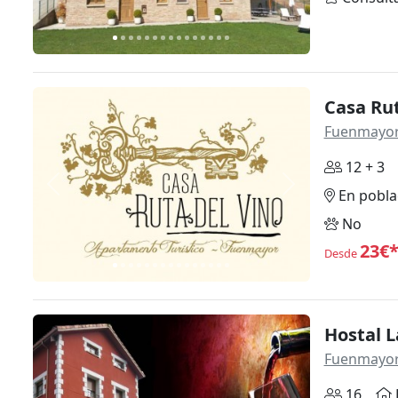
Casa Rut
Fuenmayo
12 + 3
Anterior
Siguiente
En pobla
No
23€
Desde
Hostal 
Fuenmayo
16