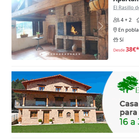
El Rasillo
4 + 2
Anterior
Siguiente
En pobla
Sí
38€
Desde