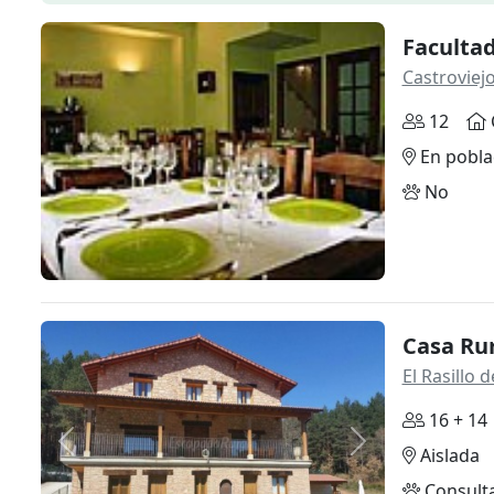
Facultad
Castroviej
12
En pobla
No
Casa Ru
El Rasillo
16 + 14
Anterior
Siguiente
Aislada
Consult