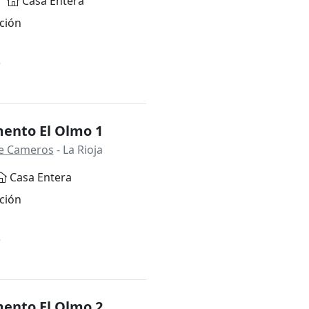
Casa Entera
ción
*
ento El Olmo 1
 de Cameros
- La Rioja
Casa Entera
ción
*
ento El Olmo 2