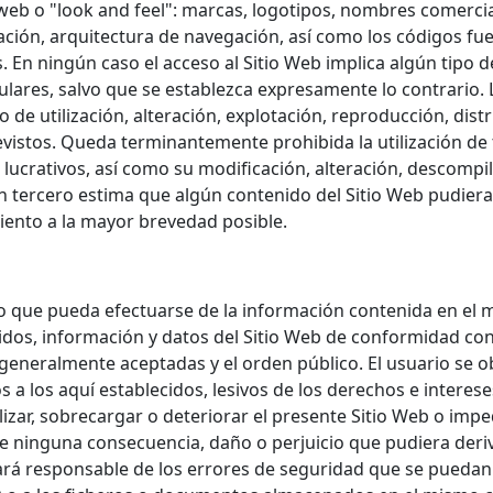
 web o "look and feel": marcas, logotipos, nombres comercia
ación, arquitectura de navegación, así como los códigos fue
. En ningún caso el acceso al Sitio Web implica algún tipo d
itulares, salvo que se establezca expresamente lo contrario.
e utilización, alteración, explotación, reproducción, distr
vistos. Queda terminantemente prohibida la utilización de t
lucrativos, así como su modificación, alteración, descompila
o un tercero estima que algún contenido del Sitio Web pudier
iento a la mayor brevedad posible.
o que pueda efectuarse de la información contenida en el m
nidos, información y datos del Sitio Web de conformidad con 
neralmente aceptadas y el orden público. El usuario se obli
s a los aquí establecidos, lesivos de los derechos e interese
izar, sobrecargar o deteriorar el presente Sitio Web o imped
 de ninguna consecuencia, daño o perjuicio que pudiera der
 hará responsable de los errores de seguridad que se pueda