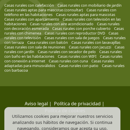
Casas rurales con calefacción
Casas rurales con mobiliario de jardín
Casas rurales aptas para mascotas (consultar)
Casas rurales con
teléfono en las habitaciones
Casas rurales aptas para mascotas
Casas rurales con aparcamiento
Casas rurales con televisión en las
habitaciones
Casas rurales con aire acondicionado
Casas rurales
con decoración esmerada
Casas rurales con porche cubierto
Casas
rurales con chimenea
Casas rurales con reproductor DVD
Casas
rurales con televisión
Casas rurales con sala de juegos
Casas rurales
con terraza
Casa rurales con balcón
Casas rurales con lavavajillas
Casas rurales con sala de reuniones
Casas rurales con Jacuzzi
Casas
rurales con jardín
Casas rurales con secador de pelo
Casas rurales
con baño en las habitaciones
Casas rurales con WIFI
Casas rurales
con conexión a internet
Casas rurales con cuna
Casas rurales
adaptadas para minusválidos
Casas rurales con patio
Casas rurales
con barbacoa
Aviso legal
|
Política de privacidad
|
Política de cookies
Utilizamos cookies para mejorar nuestros servicios
analizando sus hábitos de navegación. Si continua
navegando, consideramos que acepta su uso.