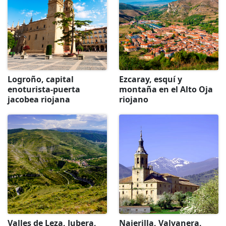
Logroño, capital
Ezcaray, esquí y
enoturista-puerta
montaña en el Alto Oja
jacobea riojana
riojano
Valles de Leza, Jubera,
Najerilla, Valvanera,