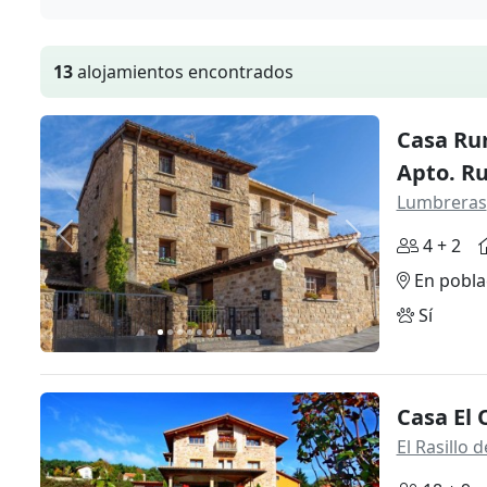
13
alojamientos encontrados
Casa Rur
Apto. R
Lumbreras
Anterior
Siguiente
4 + 2
En pobla
Sí
Casa El
El Rasillo