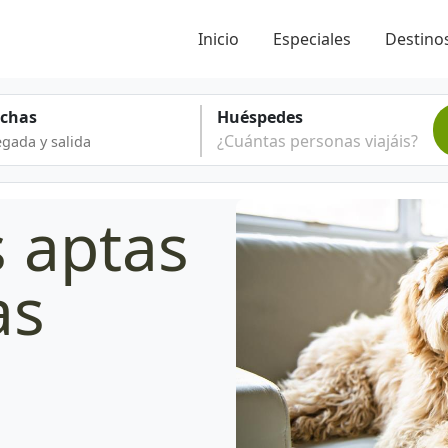
Inicio
Especiales
Destinos
echas
Huéspedes
¿Cuántas personas viajáis?
s aptas
as