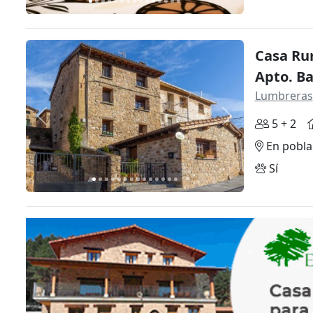
Casa Rur
Apto. B
Lumbreras
Anterior
Siguiente
5 + 2
En pobla
Sí