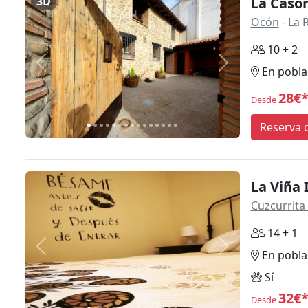
3D
La Caso
Ocón
- La 
10 + 2
Anterior
Siguiente
En pobla
28€
Desde
Reserva d
La Viña I
Cuzcurrita 
14 + 1
Anterior
Siguiente
En pobla
Sí
32€
Desde