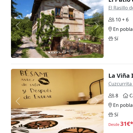
El Rasillo
10 + 6
Anterior
Siguiente
En pobla
Sí
La Viña 
Cuzcurrita 
8
C
Anterior
Siguiente
En pobla
Sí
31€
Desde