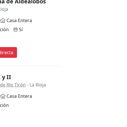
na de Aldealobos
Rioja
Casa Entera
ción
Sí
*
irecta
 y II
de Río Tirón
- La Rioja
Casa Entera
ción
*