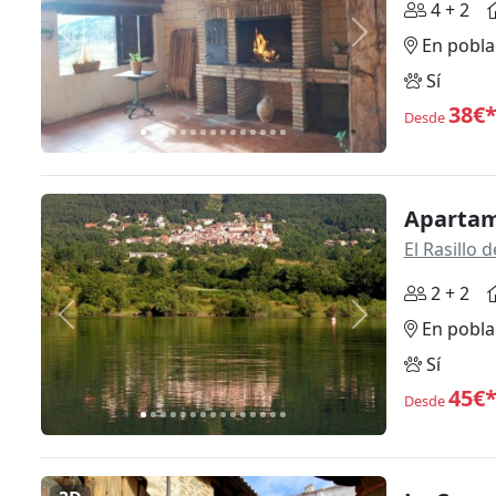
4 + 2
Anterior
Siguiente
En pobla
Sí
38€
Desde
Apartam
El Rasillo
2 + 2
Anterior
Siguiente
En pobla
Sí
45€
Desde