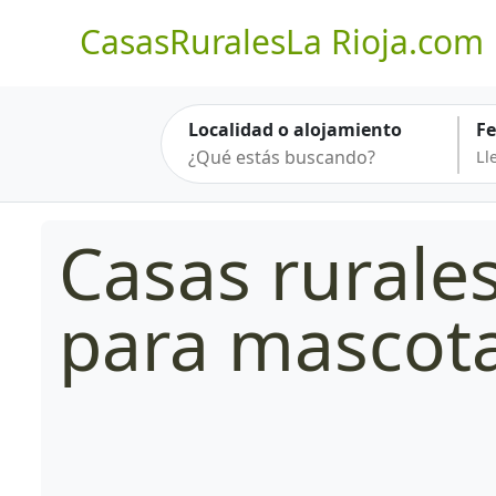
CasasRuralesLa Rioja.com
Localidad o alojamiento
F
Casas rurale
para mascot