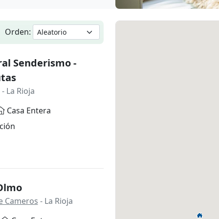
Orden:
al Senderismo -
utas
- La Rioja
Casa Entera
ción
 Olmo
 de Cameros
- La Rioja