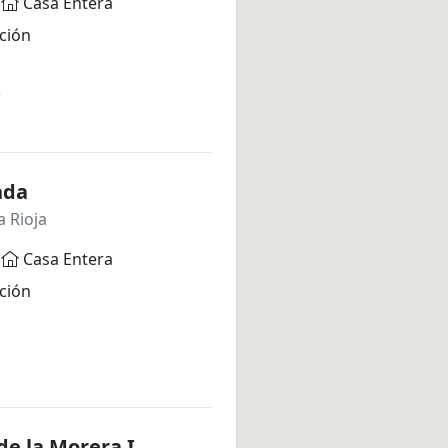
Casa Entera
ción
*
nda
a Rioja
Casa Entera
ción
 de la Morera I