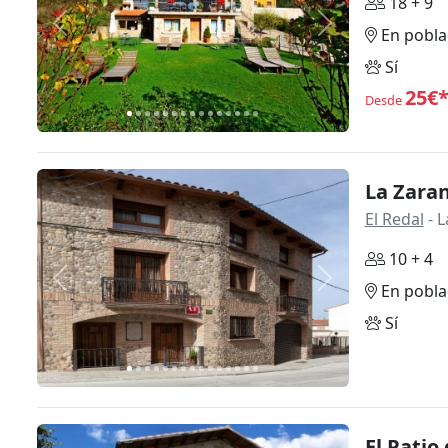
18 + 9
Anterior
Siguiente
En pobla
Sí
25€
Desde
La Zara
El Redal
- L
10 + 4
Anterior
Siguiente
En pobla
Sí
El Patio