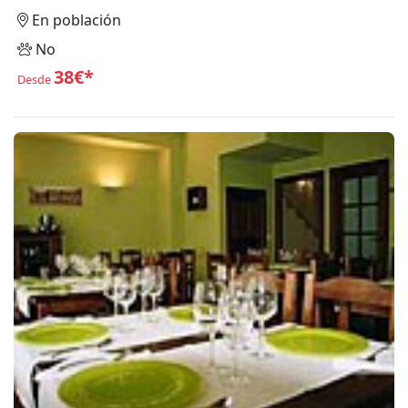
En población
No
38€*
Desde