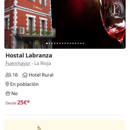
Anterior
Siguie
Hostal Labranza
Fuenmayor
- La Rioja
16
Hotel Rural
En población
No
25€*
Desde