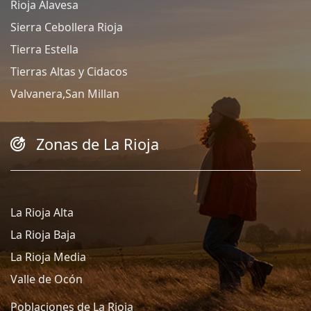
Rioja Alavesa
Sierra Cebollera Rioja
Tierra Estella
Tierras Altas y Cidacos
Valvanera,San Millan
Zonas de La Rioja
La Rioja Alta
La Rioja Baja
La Rioja Media
Valle de Ocón
Poblaciones de La Rioja