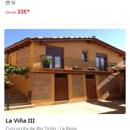
Sí
33€*
Desde
Anterior
Siguie
La Viña III
Cuzcurrita de Río Tirón
- La Rioja