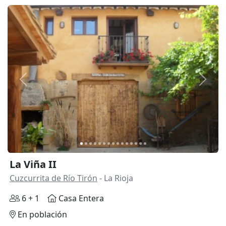
Anterior
Siguie
La Viña II
Cuzcurrita de Río Tirón
- La Rioja
6 + 1
Casa Entera
En población