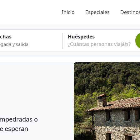
Inicio
Especiales
Destinos
echas
Huéspedes
¿Cuántas personas viajáis?
s empedradas o
 te esperan