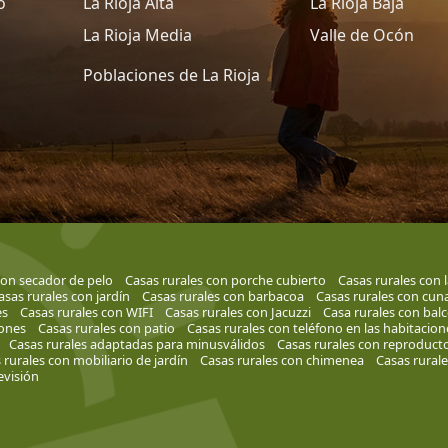
o
La Rioja Alta
La Rioja Baja
La Rioja Media
Valle de Ocón
Poblaciones de La Rioja
con secador de pelo
Casas rurales con porche cubierto
Casas rurales con l
asas rurales con jardín
Casas rurales con barbacoa
Casas rurales con cun
es
Casas rurales con WIFI
Casas rurales con Jacuzzi
Casa rurales con bal
iones
Casas rurales con patio
Casas rurales con teléfono en las habitacion
Casas rurales adaptadas para minusválidos
Casas rurales con reproduct
 rurales con mobiliario de jardín
Casas rurales con chimenea
Casas rural
evisión