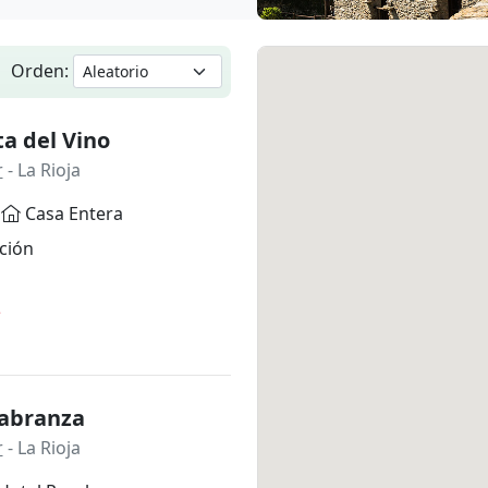
Orden:
a del Vino
r
- La Rioja
Casa Entera
ción
*
Labranza
r
- La Rioja