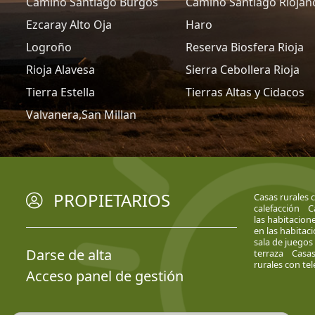
Camino Santiago Burgos
Camino Santiago Riojan
Ezcaray Alto Oja
Haro
Logroño
Reserva Biosfera Rioja
Rioja Alavesa
Sierra Cebollera Rioja
Tierra Estella
Tierras Altas y Cidacos
Valvanera,San Millan
PROPIETARIOS
Casas rurales 
calefacción
C
las habitacion
en las habitac
sala de juegos
Darse de alta
terraza
Casas
rurales con tel
Acceso panel de gestión