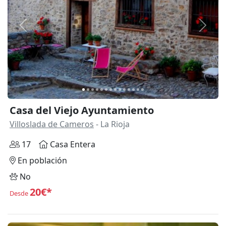
Anterior
Siguie
Casa del Viejo Ayuntamiento
Villoslada de Cameros
- La Rioja
17
Casa Entera
En población
No
20€*
Desde