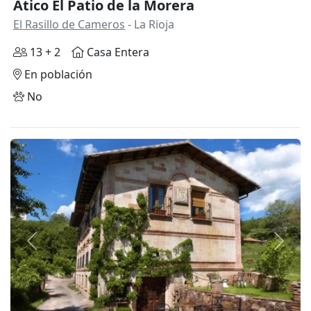
Ático El Patio de la Morera
El Rasillo de Cameros
- La Rioja
13 + 2
Casa Entera
En población
No
Anterior
Siguie