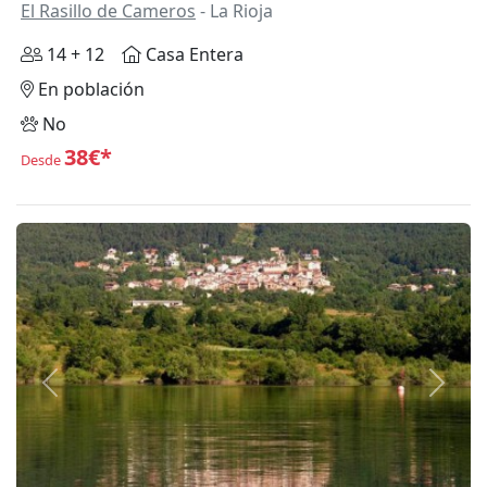
El Rasillo de Cameros
- La Rioja
14 + 12
Casa Entera
En población
No
38€*
Desde
Anterior
Siguie