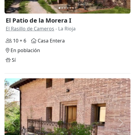
El Patio de la Morera I
El Rasillo de Cameros
- La Rioja
10 + 6
Casa Entera
En población
Sí
Anterior
Siguie