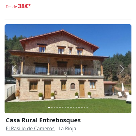
38€*
Desde
Anterior
Siguie
Casa Rural Entrebosques
El Rasillo de Cameros
- La Rioja