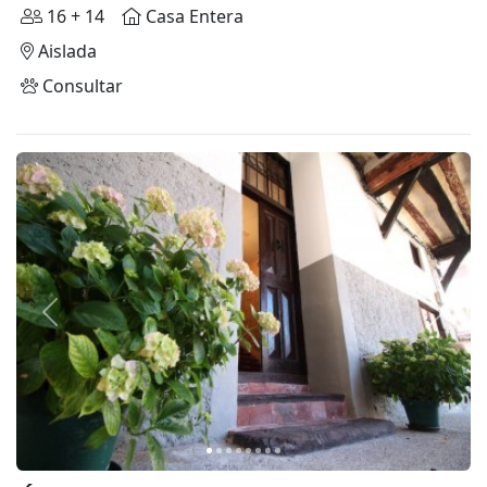
16 + 14
Casa Entera
Aislada
Consultar
Anterior
Siguie