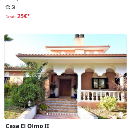
Sí
25€*
Desde
Anterior
Siguie
Casa El Olmo II