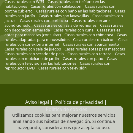
Casas rurales con WIFI
Casas rurales con teléfono en las
habitaciones
Casas rurales con calefacción
Casas rurales con
porche cubierto
Casas rurales con baño en las habitaciones
Casas
rurales con jardín
Casas rurales con lavavajillas
Casas rurales con
Jacuzzi
Casas rurales con barbacoa
Casas rurales con aire
acondicionado
Casas rurales con sala de reuniones
Casas rurales
con decoración esmerada
Casas rurales con cuna
Casas rurales
aptas para mascotas (consultar)
Casas rurales con chimenea
Casas
rurales adaptadas para minusválidos
Casa rurales con balcón
Casas
rurales con conexión a internet
Casas rurales con aparcamiento
Casas rurales con sala de juegos
Casas rurales aptas para mascotas
Casas rurales con secador de pelo
Casas rurales con terraza
Casas
rurales con mobiliario de jardín
Casas rurales con patio
Casas
rurales con televisión en las habitaciones
Casas rurales con
reproductor DVD
Casas rurales con televisión
Aviso legal
|
Política de privacidad
|
Política de cookies
Utilizamos cookies para mejorar nuestros servicios
analizando sus hábitos de navegación. Si continua
navegando, consideramos que acepta su uso.