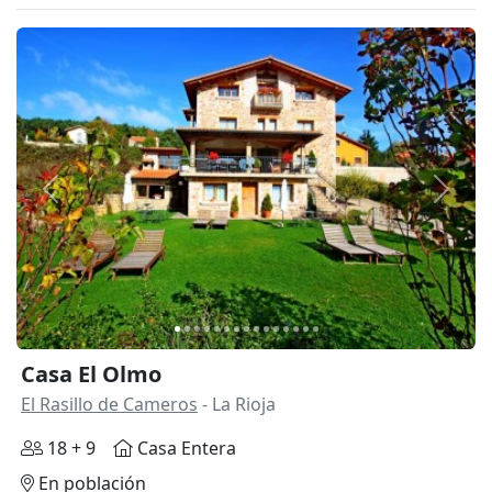
Anterior
Siguie
Casa El Olmo
El Rasillo de Cameros
- La Rioja
18 + 9
Casa Entera
En población