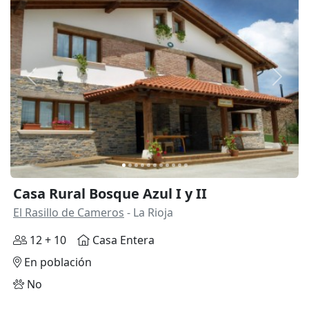
Anterior
Siguie
Casa Rural Bosque Azul I y II
El Rasillo de Cameros
- La Rioja
12 + 10
Casa Entera
En población
No