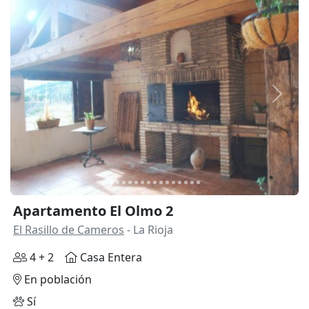
Anterior
Siguie
Apartamento El Olmo 2
El Rasillo de Cameros
- La Rioja
4 + 2
Casa Entera
En población
Sí