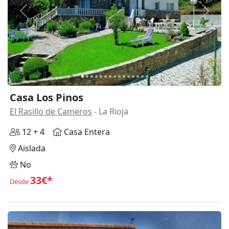
Anterior
Siguie
Casa Los Pinos
El Rasillo de Cameros
- La Rioja
12 + 4
Casa Entera
Aislada
No
33€*
Desde