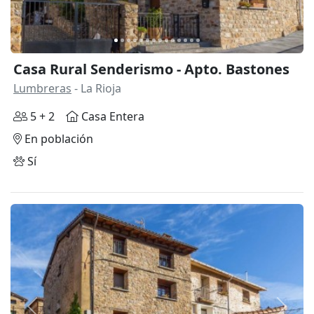
Casa Rural Senderismo - Apto. Bastones
Lumbreras
- La Rioja
5 + 2
Casa Entera
En población
Sí
Anterior
Siguie