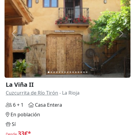
Anterior
Siguie
La Viña II
Cuzcurrita de Río Tirón
- La Rioja
6 + 1
Casa Entera
En población
Sí
33€*
Desde