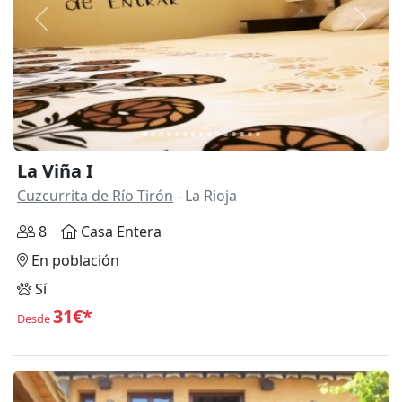
Anterior
Siguie
La Viña I
Cuzcurrita de Río Tirón
- La Rioja
8
Casa Entera
En población
Sí
31€*
Desde