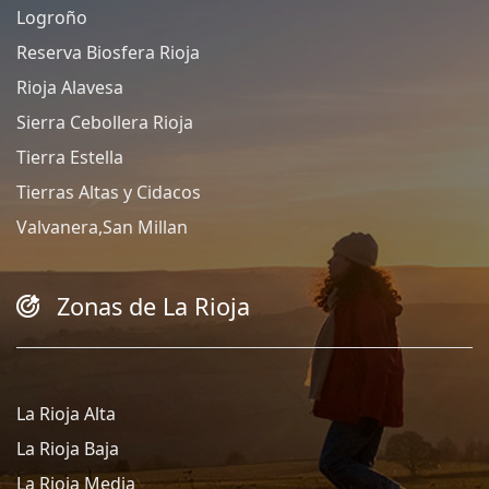
Logroño
Reserva Biosfera Rioja
Rioja Alavesa
Sierra Cebollera Rioja
Tierra Estella
Tierras Altas y Cidacos
Valvanera,San Millan
Zonas de La Rioja
La Rioja Alta
La Rioja Baja
La Rioja Media