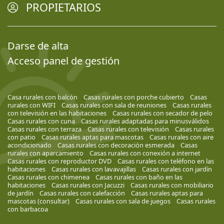
PROPIETARIOS
Darse de alta
Acceso panel de gestión
Casa rurales con balcón
Casas rurales con porche cubierto
Casas
rurales con WIFI
Casas rurales con sala de reuniones
Casas rurales
con televisión en las habitaciones
Casas rurales con secador de pelo
Casas rurales con cuna
Casas rurales adaptadas para minusválidos
Casas rurales con terraza
Casas rurales con televisión
Casas rurales
con patio
Casas rurales aptas para mascotas
Casas rurales con aire
acondicionado
Casas rurales con decoración esmerada
Casas
rurales con aparcamiento
Casas rurales con conexión a internet
Casas rurales con reproductor DVD
Casas rurales con teléfono en las
habitaciones
Casas rurales con lavavajillas
Casas rurales con jardín
Casas rurales con chimenea
Casas rurales con baño en las
habitaciones
Casas rurales con Jacuzzi
Casas rurales con mobiliario
de jardín
Casas rurales con calefacción
Casas rurales aptas para
mascotas (consultar)
Casas rurales con sala de juegos
Casas rurales
con barbacoa