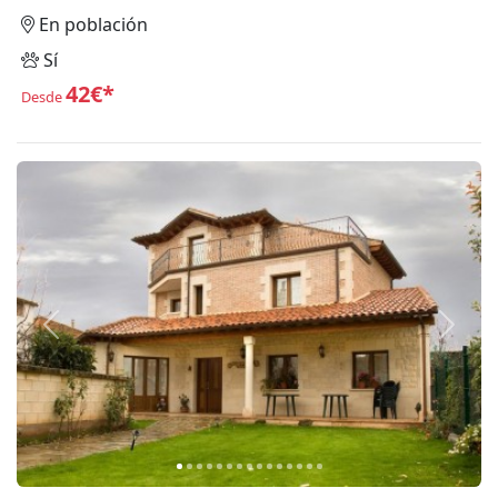
En población
Sí
42€*
Desde
Anterior
Siguie