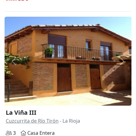
Anterior
Siguie
La Viña III
Cuzcurrita de Río Tirón
- La Rioja
3
Casa Entera