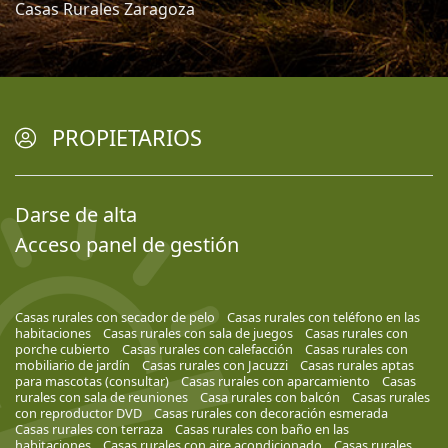
Casas Rurales Zaragoza
PROPIETARIOS
Darse de alta
Acceso panel de gestión
Casas rurales con secador de pelo
Casas rurales con teléfono en las
habitaciones
Casas rurales con sala de juegos
Casas rurales con
porche cubierto
Casas rurales con calefacción
Casas rurales con
mobiliario de jardín
Casas rurales con Jacuzzi
Casas rurales aptas
para mascotas (consultar)
Casas rurales con aparcamiento
Casas
rurales con sala de reuniones
Casa rurales con balcón
Casas rurales
con reproductor DVD
Casas rurales con decoración esmerada
Casas rurales con terraza
Casas rurales con baño en las
habitaciones
Casas rurales con aire acondicionado
Casas rurales