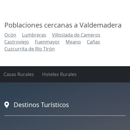
Poblaciones cercanas a Valdemadera
Ocón
Lumbreras
Villoslada de Cameros
Castroviejo
Fuenmayor
Meano
Cañas
Cuzcurrita de Río Tirón
Casas Rurales
Hoteles Rurales
Destinos Turísticos