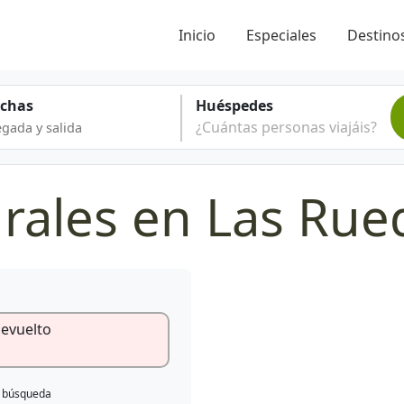
Inicio
Especiales
Destinos
echas
Huéspedes
¿Cuántas personas viajáis?
urales en Las Ru
devuelto
e búsqueda