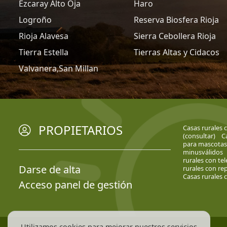
Ezcaray Alto Oja
Haro
Logroño
Reserva Biosfera Rioja
Rioja Alavesa
Sierra Cebollera Rioja
Tierra Estella
Tierras Altas y Cidacos
Valvanera,San Millan
PROPIETARIOS
Casas rurales 
(consultar)
C
para mascotas
minusválidos
rurales con tel
Darse de alta
rurales con r
Casas rurales c
Acceso panel de gestión
Utilizamos cookies para mejorar nuestros servicios