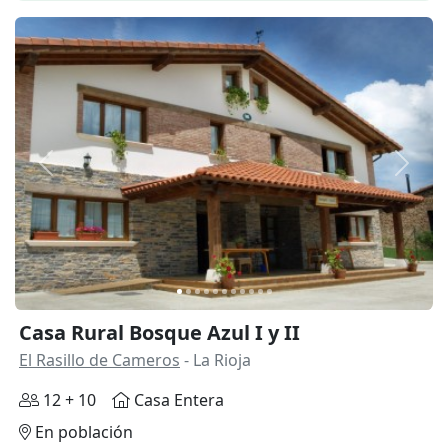
Anterior
Siguie
Casa Rural Bosque Azul I y II
El Rasillo de Cameros
- La Rioja
12 + 10
Casa Entera
En población