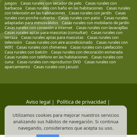
juegos
Casas rurales con secador de pelo
Casas rurales con
barbacoa
Casas rurales con baño en las habitaciones
Casas rurales
con televisión en las habitaciones
Casas rurales con jardín
Casas
rurales con porche cubierto
Casas rurales con patio
Casas rurales
adaptadas para minusválidos
Casas rurales con mobiliario de jardín
Casas rurales con conexión a internet
Casas rurales con lavavajillas
Casas rurales aptas para mascotas (consultar)
Casas rurales con
terraza
Casas rurales aptas para mascotas
Casas rurales con
televisión
Casas rurales con aire acondicionado
Casas rurales con
WIFI
Casas rurales con chimenea
Casas rurales con calefacción
Casa rurales con balcón
Casas rurales con decoración esmerada
Casas rurales con teléfono en las habitaciones
Casas rurales con
cuna
Casas rurales con reproductor DVD
Casas rurales con
aparcamiento
Casas rurales con Jacuzzi
Aviso legal
|
Política de privacidad
|
Política de cookies
Utilizamos cookies para mejorar nuestros servicios
analizando sus hábitos de navegación. Si continua
navegando, consideramos que acepta su uso.