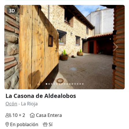
3D
Anterior
Siguie
La Casona de Aldealobos
Ocón
- La Rioja
10 + 2
Casa Entera
En población
Sí