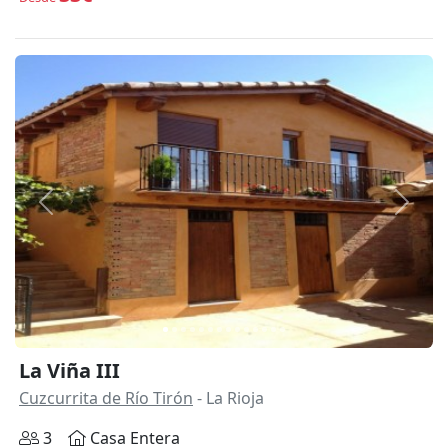
Anterior
Siguie
La Viña III
Cuzcurrita de Río Tirón
- La Rioja
3
Casa Entera