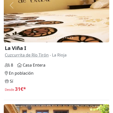
Anterior
Siguie
La Viña I
Cuzcurrita de Río Tirón
- La Rioja
8
Casa Entera
En población
Sí
31€*
Desde