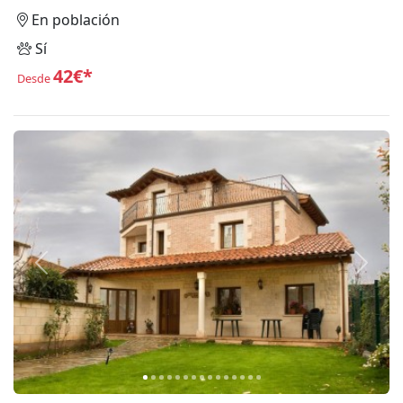
En población
Sí
42€*
Desde
Anterior
Siguie