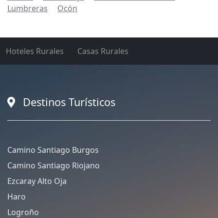
Lumbreras
Ocón
Hoteles Rurales
Casas Rurales
Destinos Turísticos
Camino Santiago Burgos
Camino Santiago Riojano
Ezcaray Alto Oja
Haro
Logroño