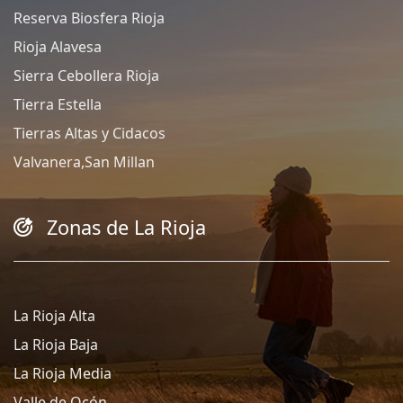
Reserva Biosfera Rioja
Rioja Alavesa
Sierra Cebollera Rioja
Tierra Estella
Tierras Altas y Cidacos
Valvanera,San Millan
Zonas de La Rioja
La Rioja Alta
La Rioja Baja
La Rioja Media
Valle de Ocón