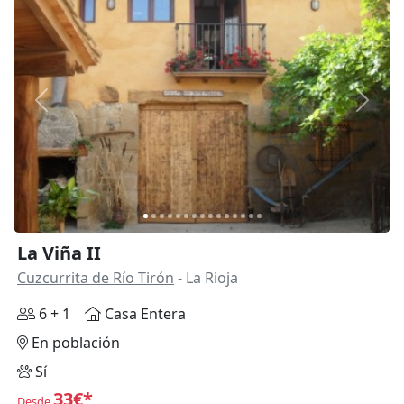
Anterior
Siguie
La Viña II
Cuzcurrita de Río Tirón
- La Rioja
6 + 1
Casa Entera
En población
Sí
33€*
Desde